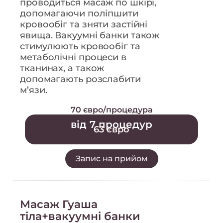
проводиться масаж по шкірі,
допомагаючи поліпшити
кровообіг та зняти застійні
явища. Вакуумні банки також
стимулюють кровообіг та
метаболічні процеси в
тканинах, а також
допомагають розслабити
м’язи.
70 євро/процедура
від 7 процедур
63 євро
Запис на прийом
Масаж Гуаша
тіла+вакуумні банки