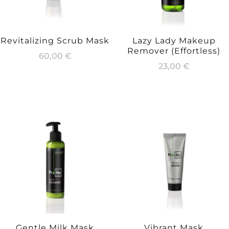
Revitalizing Scrub Mask
Lazy Lady Makeup
Remover (Effortless)
60,00
€
23,00
€
Gentle Milk Mask
Vibrant Mask